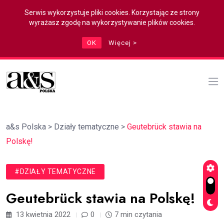
Serwis wykorzystuje pliki cookies. Korzystając ze strony
wyrażasz zgodę na wykorzystywanie plików cookies.
OK
Więcej >
a&s Polska
>
Działy tematyczne
>
Geutebrück stawia na
Polskę!
#DZIAŁY TEMATYCZNE
Geutebrück stawia na Polskę!
13 kwietnia 2022
0
7 min czytania