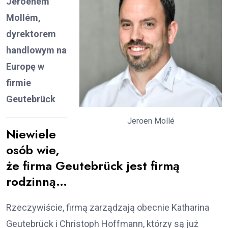
Jeroenem
Mollém,
dyrektorem
handlowym na
Europę w
firmie
Geutebrück
Jeroen Mollé
Niewiele
osób wie,
że firma Geutebrück jest firmą
rodzinną…
Rzeczywiście, firmą zarządzają obecnie Katharina
Geutebrück i Christoph Hoffmann, którzy są już